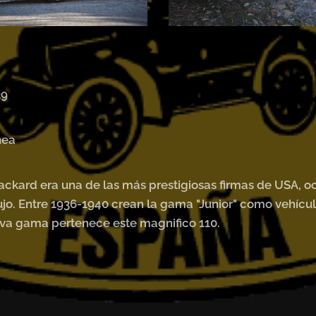
39
inea
Packard era una de las más prestigiosas firmas de USA, 
ujo. Entre 1936-1940 crean la gama "Junior" como vehíc
va gama pertenece este magnifico 110.