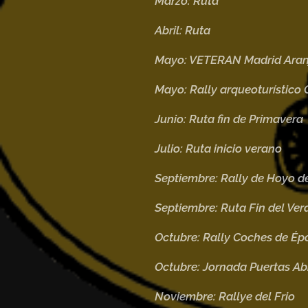
Marzo: Ruta
Abril: Ruta
Mayo: VETERAN Madrid Aranju
Mayo: Rally arqueoturístico 
Junio:
Ruta fin de Primavera
Julio:
Ruta inicio verano
Septiembre
:
Rally de Hoyo d
Septiembre:
Ruta Fin del Ver
Octubre:
Rally Coches de Ép
Octubre:
Jornada Puertas Abi
Noviembre:
Rallye del Frio