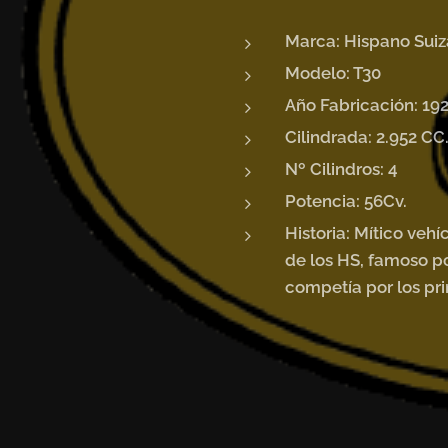
Marca: Hispano Suiz
Modelo: T30
Año Fabricación: 19
Cilindrada: 2.952 CC
Nº Cilindros: 4
Potencia: 56
Cv.
Historia: Mítico veh
de los HS, famoso po
competía por los pr