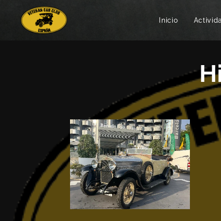
Inicio
Activid
H